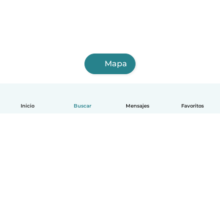
Mapa
Inicio
Buscar
Mensajes
Favoritos
Español
Cómo funciona
Ayuda
Términos y Privacidad
Precios
Datos de la empresa