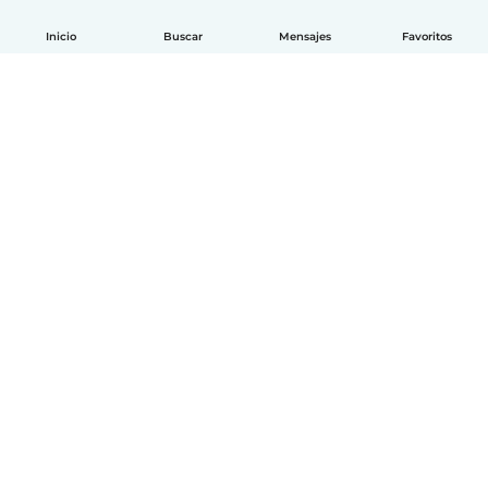
Inicio
Buscar
Mensajes
Favoritos
Español
Cómo funciona
Ayuda
Términos y Privacidad
Precios
Datos de la empresa
Babysits para Empresas
Normas de la comunidad