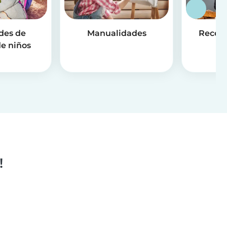
des de
Manualidades
Receta
e niños
!