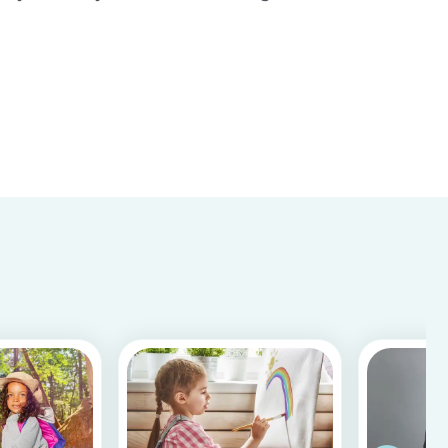
co...