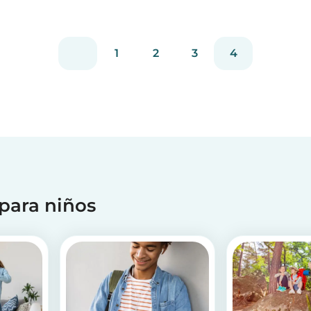
1
2
3
4
 para niños