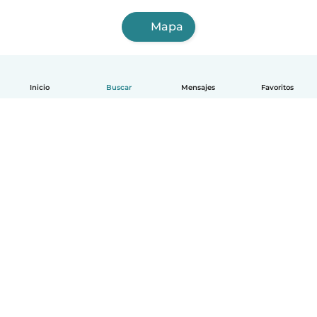
Mapa
Inicio
Buscar
Mensajes
Favoritos
Español
Cómo funciona
Ayuda
Términos y Privacidad
Precios
Datos de la empresa
Babysits para Empresas
Normas de la comunidad