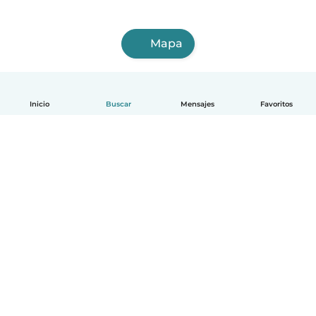
Mapa
Inicio
Buscar
Mensajes
Favoritos
Español
Cómo funciona
Ayuda
Términos y Privacidad
Precios
Datos de la empresa
Babysits para Empresas
Normas de la comunidad