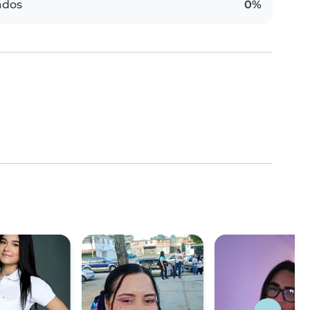
ados
0%