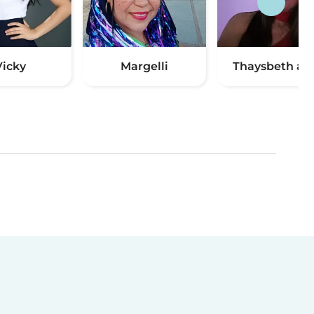
Vicky
Margelli
Thaysbeth alex