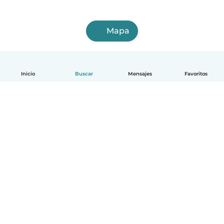
Mapa
Inicio
Buscar
Mensajes
Favoritos
Español
Cómo funciona
Ayuda
Términos y Privacidad
Precios
Datos de la empresa
Babysits para Empresas
Normas de la comunidad