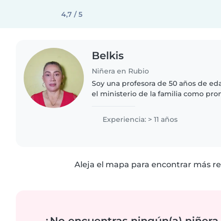
4,7 / 5
Belkis
Niñera en Rubio
Soy una profesora de 50 años de eda
el ministerio de la familia como pr
niños y orientando las madres cuida
mañanas estudié..
Experiencia: > 11 años
Aleja el mapa para encontrar más re
¿No encuentras ningún(a) niñera