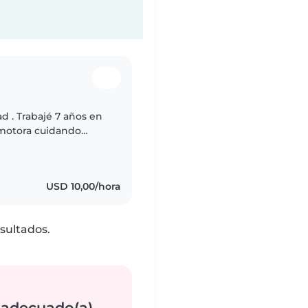
d . Trabajé 7 años en
omotora cuidando
doras . Luego en las
USD 10,00/hora
sultados.
 adecuado(a)