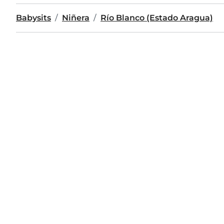
Babysits
Niñera
Río Blanco (Estado Aragua)