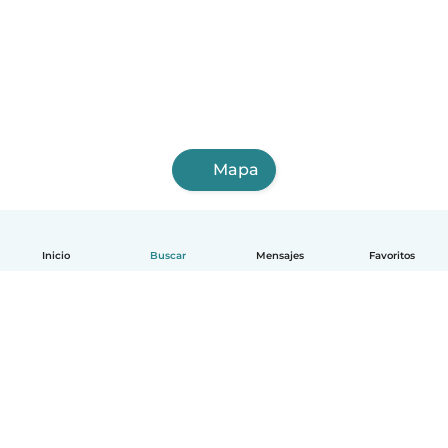
Mapa
Inicio
Buscar
Mensajes
Favoritos
Español
Cómo funciona
Ayuda
Términos y Privacidad