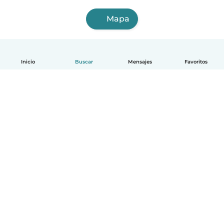
Mapa
Inicio
Buscar
Mensajes
Favoritos
Español
Cómo funciona
Ayuda
Términos y Privacidad
Precios
Datos de la empresa
Babysits para Empresas
Normas de la comunidad