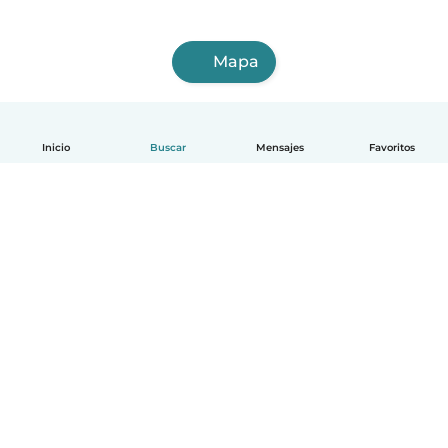
Mapa
Inicio
Buscar
Mensajes
Favoritos
Español
Cómo funciona
Ayuda
Términos y Privacidad
Precios
Datos de la empresa
Babysits para Empresas
Normas de la comunidad