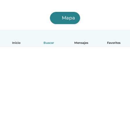
Mapa
Inicio
Buscar
Mensajes
Favoritos
Español
Cómo funciona
Ayuda
Términos y Privacidad
Precios
Datos de la empresa
Babysits para Empresas
Normas de la comunidad