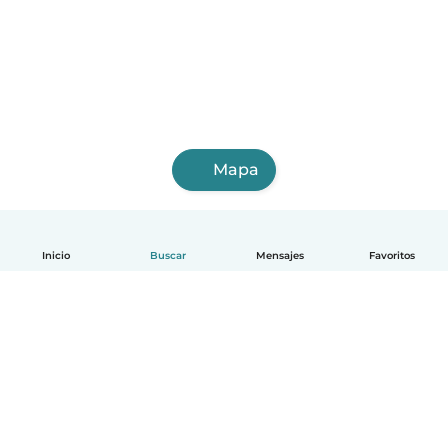
Mapa
Inicio
Buscar
Mensajes
Favoritos
Español
Cómo funciona
Ayuda
Términos y Privacidad