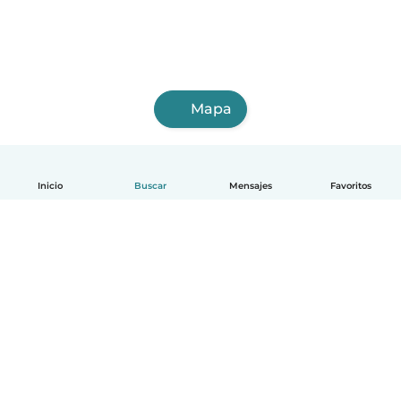
Mapa
Inicio
Buscar
Mensajes
Favoritos
Español
Cómo funciona
Ayuda
Términos y Privacidad
Precios
Datos de la empresa