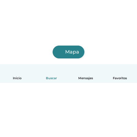
Mapa
Inicio
Buscar
Mensajes
Favoritos
Español
Cómo funciona
Ayuda
Términos y Privacidad