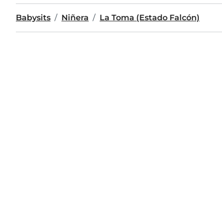
Babysits
Niñera
La Toma (Estado Falcón)