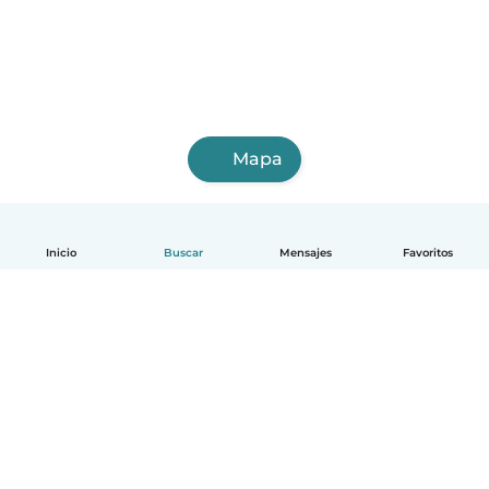
Mapa
Inicio
Buscar
Mensajes
Favoritos
Español
Cómo funciona
Ayuda
Términos y Privacidad
Precios
Datos de la empresa