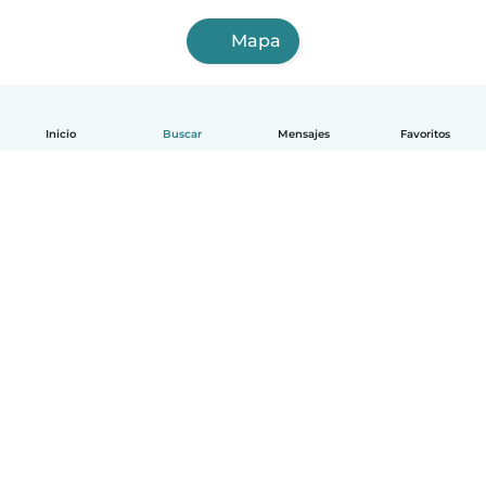
Mapa
Inicio
Buscar
Mensajes
Favoritos
Español
Cómo funciona
Ayuda
Términos y Privacidad
Precios
Datos de la empresa
Babysits para Empresas
Normas de la comunidad