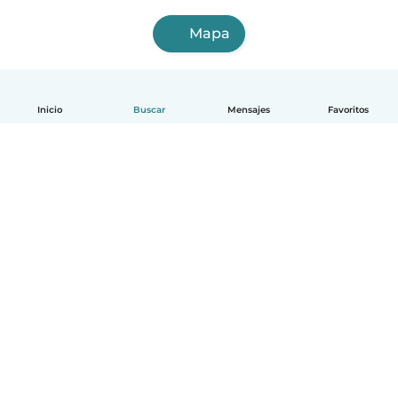
Mapa
Inicio
Buscar
Mensajes
Favoritos
Español
Cómo funciona
Ayuda
Términos y Privacidad
Precios
Datos de la empresa
Babysits para Empresas
Normas de la comunidad