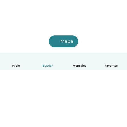
Mapa
Inicio
Buscar
Mensajes
Favoritos
Español
Cómo funciona
Ayuda
Términos y Privacidad
Precios
Datos de la empresa