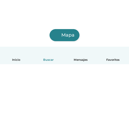
Mapa
Inicio
Buscar
Mensajes
Favoritos
Español
Cómo funciona
Ayuda
Términos y Privacidad
Precios
Datos de la empresa