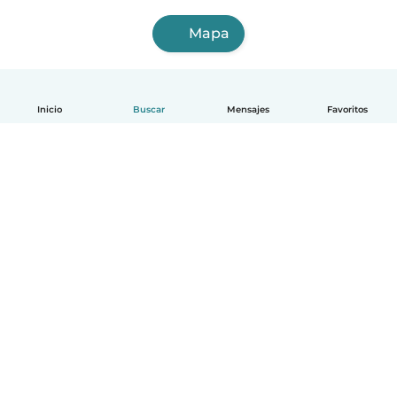
Mapa
Inicio
Buscar
Mensajes
Favoritos
Español
Cómo funciona
Ayuda
Términos y Privacidad
Precios
Datos de la empresa
Babysits para Empresas
Normas de la comunidad