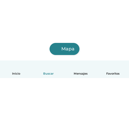
Mapa
Inicio
Buscar
Mensajes
Favoritos
Español
Cómo funciona
Ayuda
Términos y Privacidad