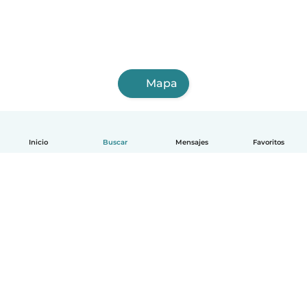
Mapa
Inicio
Buscar
Mensajes
Favoritos
Español
Cómo funciona
Ayuda
Términos y Privacidad
Precios
Datos de la empresa