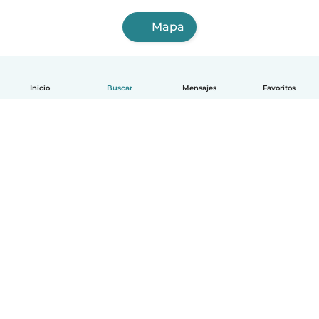
Mapa
Inicio
Buscar
Mensajes
Favoritos
Español
Cómo funciona
Ayuda
Términos y Privacidad
Precios
Datos de la empresa
Babysits para Empresas
Normas de la comunidad