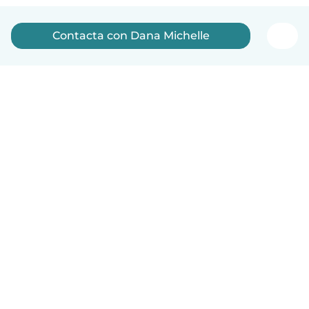
Contacta con Dana Michelle
Español
Cómo funciona
Ayuda
Términos y Privacidad
Precios
Datos de la empresa
Babysits para Empresas
Normas de la comunidad