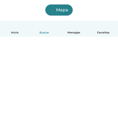
Mapa
Inicio
Buscar
Mensajes
Favoritos
Español
Cómo funciona
Ayuda
Términos y Privacidad
Precios
Datos de la empresa
Babysits para Empresas
Normas de la comunidad