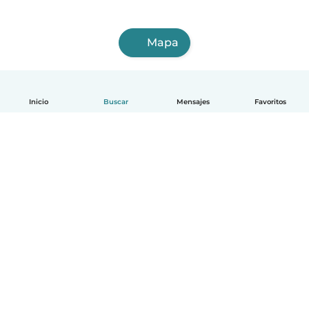
Mapa
Inicio
Buscar
Mensajes
Favoritos
Español
Cómo funciona
Ayuda
Términos y Privacidad
Precios
Datos de la empresa
Babysits para Empresas
Normas de la comunidad