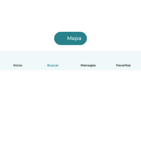
Mapa
Inicio
Buscar
Mensajes
Favoritos
Español
Cómo funciona
Ayuda
Términos y Privacidad
Precios
Datos de la empresa