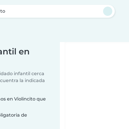
ito
ntil en
dado infantil cerca
ncuentra la indicada
s en Violincito que
ligatoria de