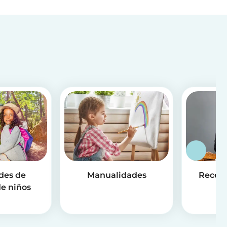
des de
Manualidades
Receta
e niños