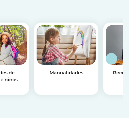
des de
Manualidades
Receta
e niños