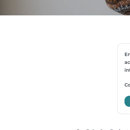
En
ac
in
Co