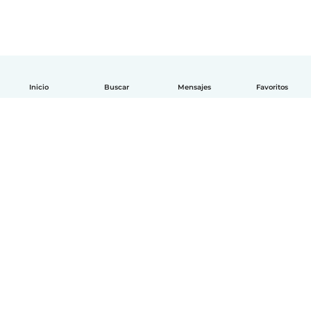
Inicio
Buscar
Mensajes
Favoritos
Español
Cómo funciona
Ayuda
Términos y Privacidad
Precios
Datos de la empresa
Babysits para Empresas
Normas de la comunidad