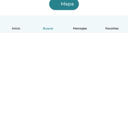
Mapa
Inicio
Buscar
Mensajes
Favoritos
Español
Cómo funciona
Ayuda
Términos y Privacidad
Precios
Datos de la empresa
Babysits para Empresas
Normas de la comunidad