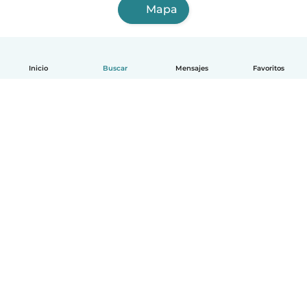
Mapa
Inicio
Buscar
Mensajes
Favoritos
Español
Cómo funciona
Ayuda
Términos y Privacidad
Precios
Datos de la empresa
Babysits para Empresas
Normas de la comunidad