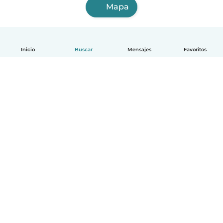
Mapa
Inicio
Buscar
Mensajes
Favoritos
Español
Cómo funciona
Ayuda
Términos y Privacidad
Precios
Datos de la empresa
Babysits para Empresas
Normas de la comunidad